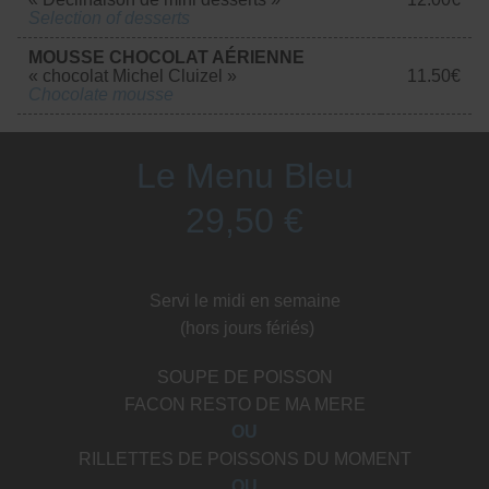
Selection of desserts
MOUSSE CHOCOLAT AÉRIENNE​​​​​​​
« chocolat Michel Cluizel »
11.50€
Chocolate mousse
Le Menu Bleu
29,50 €
Servi le midi en semaine
(hors jours fériés)
SOUPE DE POISSON
FACON RESTO DE MA MERE
OU
RILLETTES DE POISSONS DU MOMENT
OU