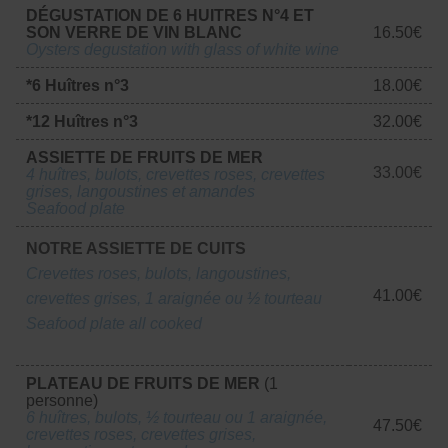
DÉGUSTATION DE 6 HUITRES N°4 ET
SON VERRE DE VIN BLANC
16.50€
Oysters degustation with glass of white wine
*6 Huîtres n°3
18.00€
*12 Huîtres n°3
32.00€
ASSIETTE DE FRUITS DE MER
33.00€
4 huîtres, bulots, crevettes roses, crevettes
grises, langoustines et amandes
Seafood plate
NOTRE ASSIETTE DE CUITS
Crevettes roses, bulots, langoustines,
41.00€
crevettes grises, 1 araignée ou ½ tourteau
Seafood plate all cooked
PLATEAU DE FRUITS DE MER
(1
personne)
6 huîtres, bulots, ½ tourteau ou 1 araignée,
47.50€
crevettes roses, crevettes grises,