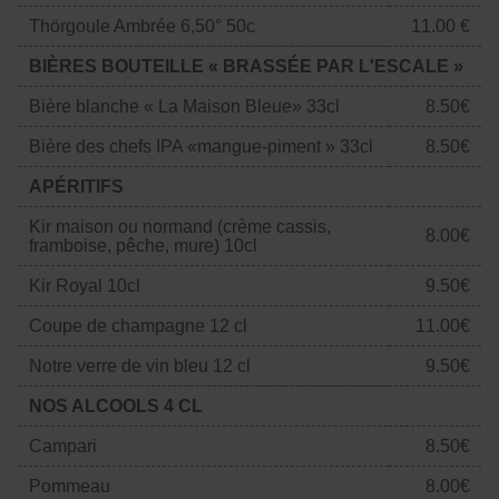
Thörgoule Ambrée 6,50° 50c
11.00 €
BIÈRES BOUTEILLE « BRASSÉE PAR L'ESCALE »
Bière blanche « La Maison Bleue» 33cl
8.50€
Bière des chefs IPA «mangue-piment » 33cl
8.50€
APÉRITIFS
Kir maison ou normand (crème cassis,
8.00€
framboise, pêche, mure) 10cl
Kir Royal 10cl
9.50€
Coupe de champagne 12 cl
11.00€
Notre verre de vin bleu 12 cl
9.50€
NOS ALCOOLS 4 CL
Campari
8.50€
Pommeau
8.00€