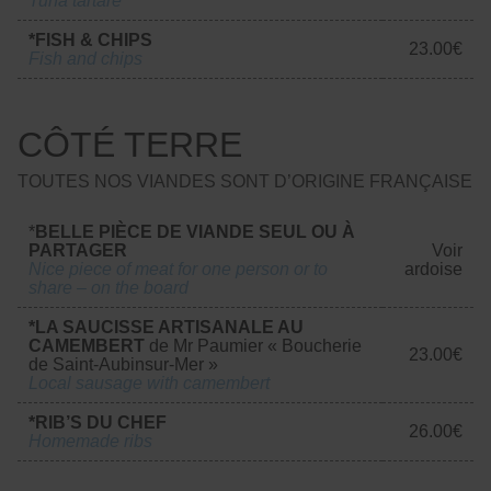
Tuna tartare
*FISH & CHIPS
23.00€
Fish and chips
CÔTÉ TERRE
TOUTES NOS VIANDES SONT D’ORIGINE FRANÇAISE
*
BELLE PIÈCE DE VIANDE SEUL OU À
PARTAGER
Voir
Nice piece of meat for one person or to
ardoise
share – on the board
*LA SAUCISSE ARTISANALE AU
CAMEMBERT
de Mr Paumier « Boucherie
23.00€
de Saint-Aubinsur-Mer »
Local sausage with camembert
*RIB’S DU CHEF
26.00€
Homemade ribs