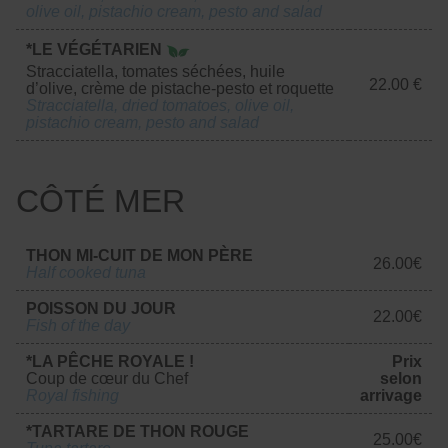
olive oil, pistachio cream, pesto and salad
*LE VÉGÉTARIEN
Stracciatella, tomates séchées, huile
22.00 €
d’olive, crème de pistache-pesto et roquette
Stracciatella, dried tomatoes, olive oil,
pistachio cream, pesto and salad
CÔTÉ MER
THON MI-CUIT DE MON PÈRE
26.00€
Half cooked tuna
POISSON DU JOUR
22.00€
Fish of the day
*LA PÊCHE ROYALE !
Prix
Coup de cœur du Chef
selon
Royal fishing
arrivage
*TARTARE DE THON ROUGE
25.00€