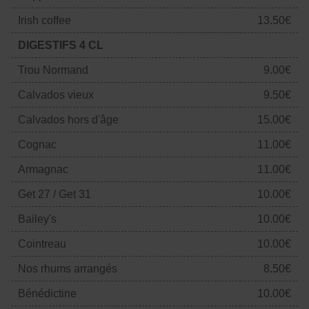
Irish coffee
13.50€
DIGESTIFS 4 CL
Trou Normand
9.00€
Calvados vieux
9.50€
Calvados hors d'âge
15.00€
Cognac
11.00€
Armagnac
11.00€
Get 27 / Get 31
10.00€
Bailey's
10.00€
Cointreau
10.00€
Nos rhums arrangés
8.50€
Bénédictine
10.00€