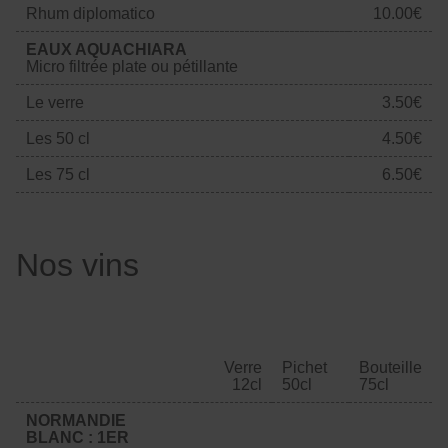
Rhum diplomatico
10.00€
EAUX AQUACHIARA
Micro filtrée plate ou pétillante
Le verre
3.50€
Les 50 cl
4.50€
Les 75 cl
6.50€
Nos vins
Verre
Pichet
Bouteille
12cl
50cl
75cl
NORMANDIE
BLANC : 1ER