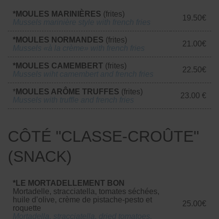
*MOULES MARINIÈRES
(frites)
19.50€
Mussels marinière style with french fries
*MOULES NORMANDES
(frites)
21.00€
Mussels «à la crème» with french fries
*MOULES CAMEMBERT
(frites)
22.50€
Mussels wiht camembert and french fries
*
MOULES ARÔME TRUFFES
(frites)
23.00 €
Mussels with truffle and french fries
CÔTÉ "CLASSE-CROÛTE"
(SNACK)
*LE MORTADELLEMENT BON
Mortadelle, stracciatella, tomates séchées,
huile d’olive, crème de pistache-pesto et
25.00€
roquette
Mortadella, stracciatella, dried tomatoes,