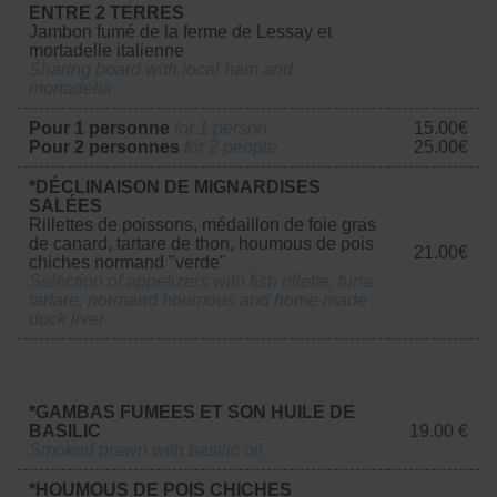
ENTRE 2 TERRES
Jambon fumé de la ferme de Lessay et
mortadelle italienne
Sharing board with local ham and
mortadella
Pour 1 personne
for 1 person
15.00€
Pour 2 personnes
for 2 people
25.00€
*DÉCLINAISON DE MIGNARDISES
SALÉES
Rillettes de poissons, médaillon de foie gras
de canard, tartare de thon, houmous de pois
21.00€
chiches normand "verde"
Selection of appetizers with fish rillette, tuna
tartare, normand houmous and home made
duck liver
*GAMBAS FUMEES ET SON HUILE DE
BASILIC
19.00 €
Smoked prawn with basilic oil
*HOUMOUS DE POIS CHICHES