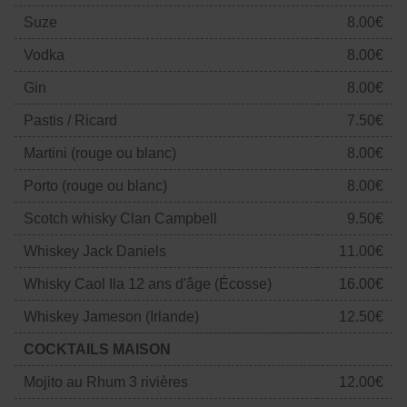
Suze
8.00€
Vodka
8.00€
Gin
8.00€
Pastis / Ricard
7.50€
Martini (rouge ou blanc)
8.00€
Porto (rouge ou blanc)
8.00€
Scotch whisky Clan Campbell
9.50€
Whiskey Jack Daniels
11.00€
Whisky Caol Ila 12 ans d'âge (Écosse)
16.00€
Whiskey Jameson (Irlande)
12.50€
COCKTAILS MAISON
Mojito au Rhum 3 rivières
12.00€