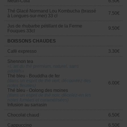
Meuh-Cola
6.50€
Thé Glacé Normand Lou Kombucha (brassé
7.50€
à Longues-sur-mer) 33 cl
Jus de rhubarbe pétillant de la Ferme
9.50€
Fouques 33cl
BOISSONS CHAUDES
Café expresso
3.30€
Shennon tea
«L’art du thé premium, naturel, sans
additifs»
Thé bleu - Bouddha de fer
(dans un esprit de thé vert, découvrez des
6.00€
notes fleuries)
Thé bleu - Oolong des moines
(dans un esprit de thé noir, décelez-en les
notes fumées et caramélisées)
Infusion au sarrasin
Chocolat chaud
6.50€
Cappuccino
6.50€