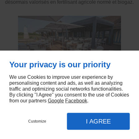
désormais valorisés en fertilisant agricole normé et biogaz.
Your privacy is our priority
We use Cookies to improve user experience by
personalising content and ads, as well as analyzing
Nous espérons que cette philosophie vous aura
traffic and optimizing social networks functionalities.
séduit et vous souhaitons un bon
appétit !
By clicking "I Agree" you consent to the use of Cookies
from our partners
Google
Facebook
.
L'équipe de la Maison Bleue
I AGREE
Customize
CARTE
MENU
CONTACT
PLAN
APPEL