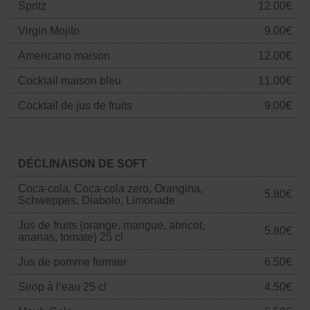
Spritz
12.00€
Virgin Mojito
9.00€
Americano maison
12.00€
Cocktail maison bleu
11.00€
Cocktail de jus de fruits
9.00€
DÉCLINAISON DE SOFT
Coca-cola, Coca-cola zero, Orangina,
5.80€
Schweppes, Diabolo, Limonade
Jus de fruits (orange, mangue, abricot,
5.80€
ananas, tomate) 25 cl
Jus de pomme fermier
6.50€
Sirop à l’eau 25 cl
4.50€