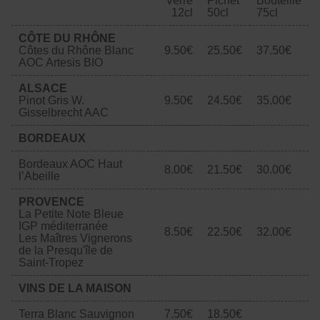
Verre
Pichet
Bouteille
12cl
50cl
75cl
CÔTE DU RHÔNE
Côtes du Rhône Blanc
9.50€
25.50€
37.50€
AOC Artesis BIO
ALSACE
Pinot Gris W.
9.50€
24.50€
35.00€
Gisselbrecht AAC
BORDEAUX
Bordeaux AOC Haut
8.00€
21.50€
30.00€
l’Abeille
PROVENCE
La Petite Note Bleue
IGP méditerranée
8.50€
22.50€
32.00€
Les Maîtres Vignerons
de la Presqu'île de
Saint-Tropez
VINS DE LA MAISON
Terra Blanc Sauvignon
7.50€
18.50€