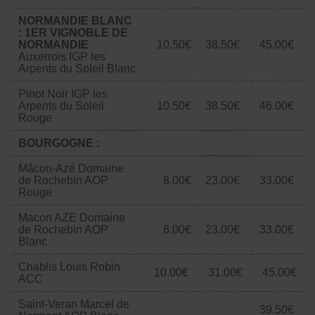
NORMANDIE BLANC
: 1ER VIGNOBLE DE
NORMANDIE
10.50€
​​​​​38.50€
45.00€
Auxerrois IGP les
Arpents du Soleil Blanc
Pinot Noir IGP les
Arpents du Soleil
10.50€
38.50€
46.00€
Rouge
BOURGOGNE :
Mâcon-Azé Domaine
de Rochebin AOP
8.00€
23.00€
33.00€
Rouge
Macon AZE Domaine
de Rochebin AOP
8.00€
23.00€
33.00€
Blanc
Chablis Louis Robin
10.00€
31.00€
45.00€
ACC
Saint-Veran Marcel de
39.50€