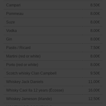
Campari
8.50€
Pommeau
8.00€
Suze
8.00€
Vodka
8.00€
Gin
8.00€
Pastis / Ricard
7.50€
Martini (red or white)
8.00€
Porto (red or white)
8.00€
Scotch whisky Clan Campbell
9.50€
Whiskey Jack Daniels
11.00€
Whisky Caol Ila 12 years (Écosse)
16.00€
Whiskey Jameson (Irlande)
12.50€