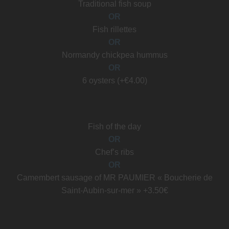
Traditional fish soup
OR
Fish rillettes
OR
Normandy chickpea hummus
OR
6 oysters (+€4.00)
Fish of the day
OR
Chef’s ribs
OR
Camembert sausage of MR PAUMIER « Boucherie de
Saint-Aubin-sur-mer » +3.50€