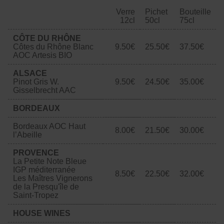
Verre
Pichet
Bouteille
12cl
50cl
75cl
CÔTE DU RHÔNE
Côtes du Rhône Blanc
9.50€
25.50€
37.50€
AOC Artesis BIO
ALSACE
Pinot Gris W.
9.50€
24.50€
35.00€
Gisselbrecht AAC
BORDEAUX
Bordeaux AOC Haut
8.00€
21.50€
30.00€
l’Abeille
PROVENCE
La Petite Note Bleue
IGP méditerranée
8.50€
22.50€
32.00€
Les Maîtres Vignerons
de la Presqu'île de
Saint-Tropez
HOUSE WINES