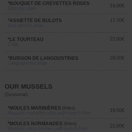
*BOUQUET DE CREVETTES ROSES
19.00€
Shrimps plate
17.50€
*ASSIETTE DE BULOTS
Sea whelks plate
22.00€
*LE TOURTEAU
Crab
28.00€
*BUISSON DE LANGOUSTINES
Langoustines plate
OUR MUSSELS
(Seasonal)
*MOULES MARINIÈRES
(frites)
19.50€
Mussels marinière style with french fries
*MOULES NORMANDES
(frites)
21.00€
Mussels «à la crème» with french fries