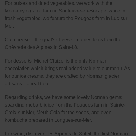
For pulses and dried vegetables, we work with the
Montamy organic farm in Souleuvre-en-Bocage, while for
fresh vegetables, we feature the Rougeas farm in Luc-sur-
Mer.
Our cheese—the goat's cheese—comes to us from the
Chèvrerie des Alpines in Saint-Lô.
For desserts, Michel Cluizel is the only Norman
chocolatier, which brings real added value to our menu. As
for our ice creams, they are crafted by Norman glacier
artisans—a real treat!
Regarding drinks, we have some lovely Norman gems:
sparkling rhubarb juice from the Fouques farm in Sainte-
Croix-sur-Mer, Meuh Cola for the sodas, and even
kombucha prepared in Longues-sur-Mer.
For wine, discover Les Arpents du Soleil, the first Norman