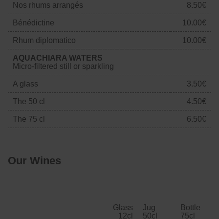
Nos rhums arrangés
8.50€
Bénédictine
10.00€
Rhum diplomatico
10.00€
AQUACHIARA WATERS
Micro-filtered still or sparkling
A glass
3.50€
The 50 cl
4.50€
The 75 cl
6.50€
Our Wines
Glass
Jug
Bottle
12cl
50cl
75cl