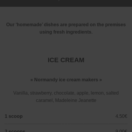
Our ‘homemade’ dishes are prepared on the premises
using fresh ingredients.
ICE CREAM
« Normandy ice cream makers »
Vanilla, strawberry, chocolate, apple, lemon, salted
caramel, Madeleine Jeanette
1 scoop
4.50€
2 scoops
9.00€