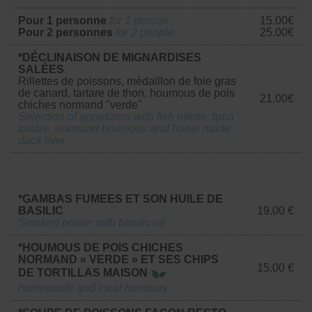
Pour 1 personne
for 1 person
15.00€
Pour 2 personnes
for 2 people
25.00€
*DÉCLINAISON DE MIGNARDISES
SALÉES
Rillettes de poissons, médaillon de foie gras
de canard, tartare de thon, houmous de pois
21.00€
chiches normand "verde"
Selection of appetizers with fish rillette, tuna
tartare, normand houmous and home made
duck liver
*GAMBAS FUMEES ET SON HUILE DE
BASILIC
19.00 €
Smoked prawn with basilic oil
*HOUMOUS DE POIS CHICHES
NORMAND « VERDE » ET SES CHIPS
15.00 €
DE TORTILLAS MAISON
homemade and local hummus