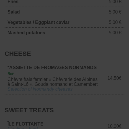
Fries
5.00 €
Salad
5.00 €
Vegetables / Eggplant caviar
5.00 €
Mashed potatoes
5.00 €
CHEESE
*ASSIETTE DE FROMAGES NORMANDS
14.50€
Chèvre frais fermier « Chèvrerie des Alpines
à Saint-Lô », Gouda normand et Camembert
Selection of Normandy cheeses
SWEET TREATS
ÎLE FLOTTANTE
10.00€
Floating island