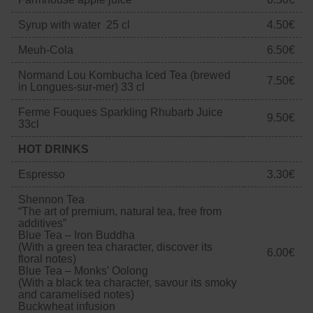
Syrup with water 25 cl
4.50€
Meuh-Cola
6.50€
Normand Lou Kombucha Iced Tea (brewed
7.50€
in Longues-sur-mer) 33 cl
Ferme Fouques Sparkling Rhubarb Juice
9.50€
33cl
HOT DRINKS
Espresso
3.30€
Shennon Tea
“The art of premium, natural tea, free from
additives”
Blue Tea – Iron Buddha
(With a green tea character, discover its
6.00€
floral notes)
Blue Tea – Monks’ Oolong
(With a black tea character, savour its smoky
and caramelised notes)
Buckwheat infusion