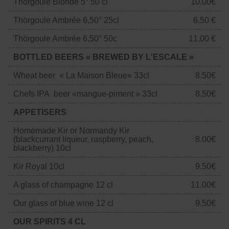
Thörgoule Blonde 5° 50 cl
10.00€
Thörgoule Ambrée 6,50° 25cl
6.50 €
Thörgoule Ambrée 6,50° 50c
11.00 €
BOTTLED BEERS « BREWED BY L'ESCALE »
Wheat beer « La Maison Bleue» 33cl
8.50€
Chefs IPA beer «mangue-piment » 33cl
8.50€
APPETISERS
Homemade Kir or Normandy Kir
(blackcurrant liqueur, raspberry, peach,
8.00€
blackberry) 10cl
Kir Royal 10cl
9.50€
A glass of champagne 12 cl
11.00€
Our glass of blue wine 12 cl
9.50€
OUR SPIRITS 4 CL