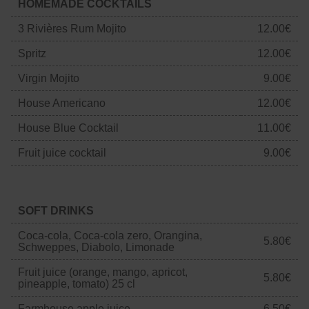
HOMEMADE COCKTAILS
3 Rivières Rum Mojito
12.00€
Spritz
12.00€
Virgin Mojito
9.00€
House Americano
12.00€
House Blue Cocktail
11.00€
Fruit juice cocktail
9.00€
SOFT DRINKS
Coca-cola, Coca-cola zero, Orangina,
5.80€
Schweppes, Diabolo, Limonade
Fruit juice (orange, mango, apricot,
5.80€
pineapple, tomato) 25 cl
Farmhouse apple juice
6.50€