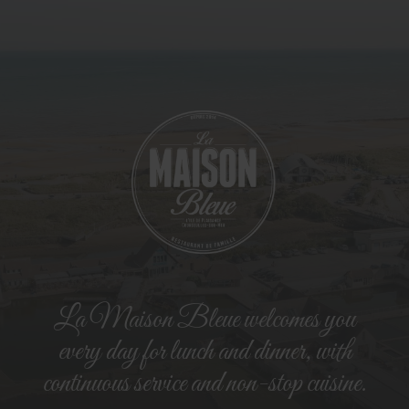
La Maison Bleue welcomes you
every day for lunch and dinner, with
continuous service and non-stop cuisine.